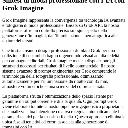
Sintesi di moda professionale con l’IA con
Grok Imagine
Grok Imagine rappresenta la convergenza tra tecnologia IA avanzata
e fotografia di moda professionale. Basata su Grok API, la nostra
piattaforma offre un controllo preciso su ogni aspetto della
generazione d’immagini, dall’illuminazione cinematografica alle
texture dei tessuti.
Che tu stia creando design professionali di bikini Grok per una
collezione di costumi da bagno o generando visual ad alta fedeltà
per campagne editoriali, Grok Imagine mette a disposizione gli
strumenti necessari per risultati di livello commerciale. Il nostro
sistema avanzato di prompt engineering per Grok comprende la
terminologia della fotografia professionale, ottimizzando
automaticamente per l’illuminazione da ritratto con 85 mm,
atmosfere volumetriche e una scienza del colore accurata.
La piattaforma sfrutta l’ottimizzazione dello spazio latente per
garantire un output coerente e di alta qualità. Ogni prompt Grok
viene elaborato tramite la nostra pipeline ingegneristica proprietaria,
che analizza la tua intenzione creativa e regola automaticamente i
parametri tecnici per la massima fedeltà. Questo approccio elimina la
tipica fase di tentativi ed errori associata alla generazione di
immagini con IA.