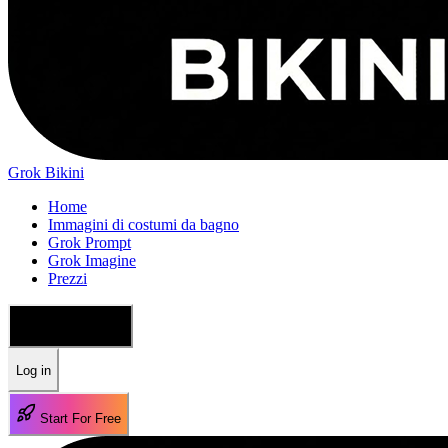
Grok Bikini
Home
Immagini di costumi da bagno
Grok Prompt
Grok Imagine
Prezzi
🇮🇹 Italiano
Log in
Start For Free