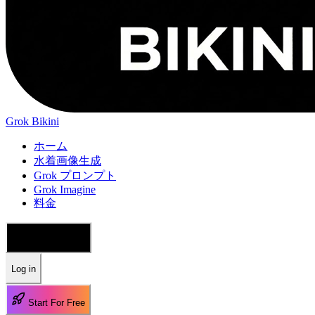
Grok Bikini
ホーム
水着画像生成
Grok プロンプト
Grok Imagine
料金
🇯🇵 日本語
Log in
Start For Free