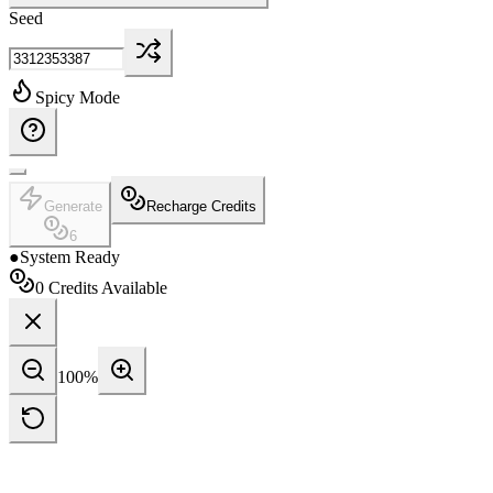
Seed
Spicy Mode
Generate
Recharge Credits
6
●
System Ready
0
Credits Available
100
%