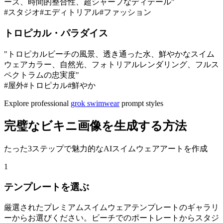
ーズ、時間的整合性、超シャープなディテール
"
#
スタジオ
#
エディトリアル
#
ファッション
トロピカル・パラダイス
"
トロピカルビーチの風景、透き通った水、鮮やかなスイム
ウェアカラー、自然光、フォトリアルレンダリング、フルス
ペクトラムの忠実度
"
#
屋外
#
トロピカル
#
鮮やか
Explore professional
grok swimwear
prompt styles
完璧なビキニ画像を生成する方法
たった3ステップで魅力的なAIスイムウェアアートを作成
1
テンプレートを選ぶ
厳選されたプレミアムスイムウェアテンプレートのギャラリ
ーからお選びください。ビーチでのポートレートからスタジ