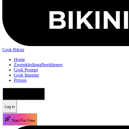
Grok Bikini
Home
Zwemkledingafbeeldingen
Grok Prompt
Grok Imagine
Prijzen
🇳🇱 Nederlands
Log in
Start For Free