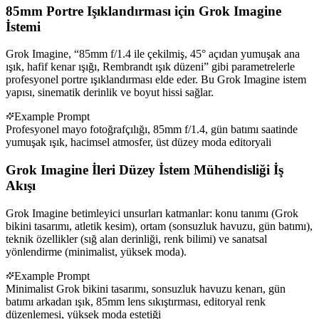
85mm Portre Işıklandırması için Grok Imagine
İstemi
Grok Imagine, “85mm f/1.4 ile çekilmiş, 45° açıdan yumuşak ana
ışık, hafif kenar ışığı, Rembrandt ışık düzeni” gibi parametrelerle
profesyonel portre ışıklandırması elde eder. Bu Grok Imagine istem
yapısı, sinematik derinlik ve boyut hissi sağlar.
Example Prompt
Profesyonel mayo fotoğrafçılığı, 85mm f/1.4, gün batımı saatinde
yumuşak ışık, hacimsel atmosfer, üst düzey moda editoryali
Grok Imagine İleri Düzey İstem Mühendisliği İş
Akışı
Grok Imagine betimleyici unsurları katmanlar: konu tanımı (Grok
bikini tasarımı, atletik kesim), ortam (sonsuzluk havuzu, gün batımı),
teknik özellikler (sığ alan derinliği, renk bilimi) ve sanatsal
yönlendirme (minimalist, yüksek moda).
Example Prompt
Minimalist Grok bikini tasarımı, sonsuzluk havuzu kenarı, gün
batımı arkadan ışık, 85mm lens sıkıştırması, editoryal renk
düzenlemesi, yüksek moda estetiği