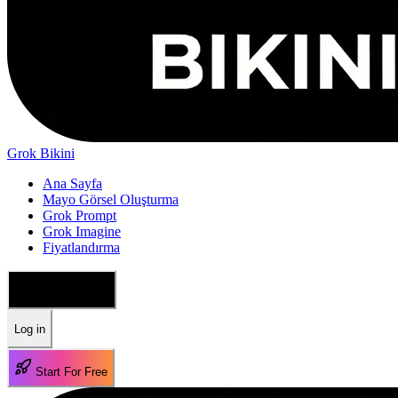
Grok Bikini
Ana Sayfa
Mayo Görsel Oluşturma
Grok Prompt
Grok Imagine
Fiyatlandırma
🇹🇷 Türkçe
Log in
Start For Free