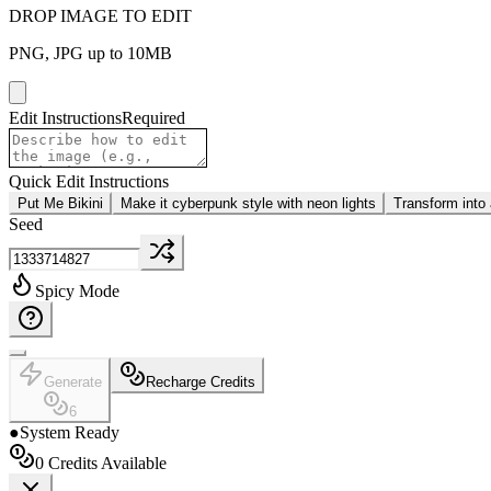
DROP IMAGE TO EDIT
PNG, JPG up to 10MB
Edit Instructions
Required
Quick Edit Instructions
Put Me Bikini
Make it cyberpunk style with neon lights
Transform into 
Seed
Spicy Mode
Generate
Recharge Credits
6
●
System Ready
0
Credits Available