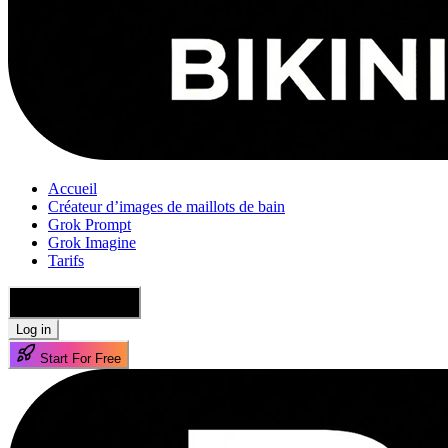
Accueil
Créateur d’images de maillots de bain
Grok Prompt
Grok Imagine
Tarifs
🇫🇷 Français
Log in
Start For Free