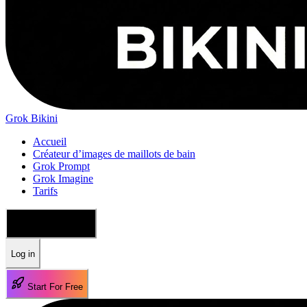
Grok Bikini
Accueil
Créateur d’images de maillots de bain
Grok Prompt
Grok Imagine
Tarifs
🇫🇷 Français
Log in
Start For Free