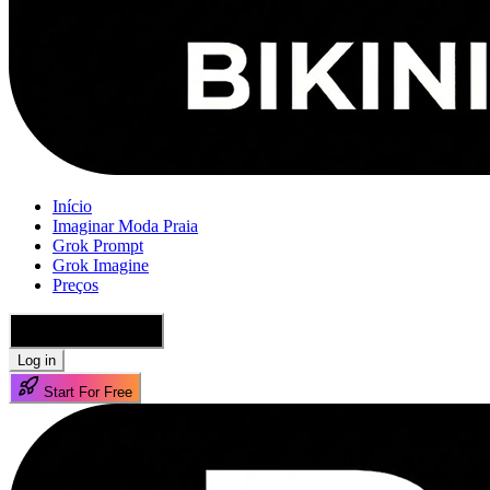
Início
Imaginar Moda Praia
Grok Prompt
Grok Imagine
Preços
🇵🇹 Português
Log in
Start For Free