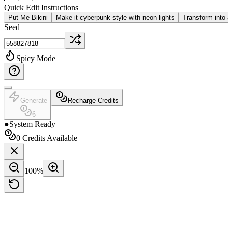
Quick Edit Instructions
Put Me Bikini
Make it cyberpunk style with neon lights
Transform into 
Seed
Spicy Mode
Generate
Recharge Credits
6
●
System Ready
0
Credits Available
100
%