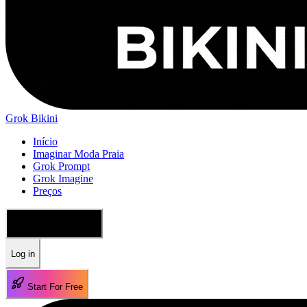
Grok Bikini
Início
Imaginar Moda Praia
Grok Prompt
Grok Imagine
Preços
🇵🇹 Português
Log in
Start For Free